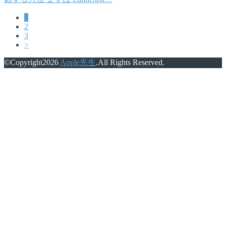
1
2
3
>
©Copyright2026
Apple先生
.All Rights Reserved.